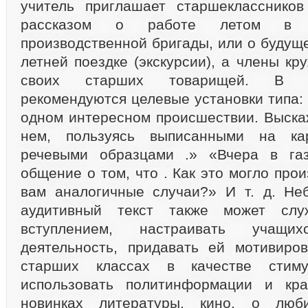
учитель приглашает старшеклассников
рассказом о работе летом в с
производственной бригады, или о будущ
летней поездке (экскурсии), а члены к
своих старших товарищей. В с
рекомендуются целевые установки типа:
одном интересном происшествии. Выска
нем, пользуясь выписанными на кар
речевыми образцами .» «Вчера в газ
общение о том, что . Как это могло про
вам аналогичные случаи?» И т. д. Не
аудитивный текст также может слу
вступлением, настраивать учащ
деятельность, придавать ей мотивиро
старших классах в качестве сти­му
использовать политинформации и кр
новинках литературы, кино, о люби