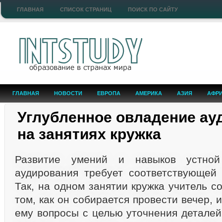
ГЛАВНАЯ
СПИСОК СТРАНИЦ
ПОИСК ПО САЙТУ
ГЛАВНАЯ
НОВОСТИ
ЕВРОПА
АМЕРИКА
АЗИЯ
АФР
Углубленное овладение ау
на занятиях кружка
Развитие умений и навыков устно
аудирования требует соответствующей 
Так, на од­ном занятии кружка учитель 
том, как он собирается провести вечер, 
ему вопро­сы с целью уточнения деталей