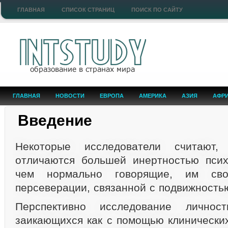
ГЛАВНАЯ
СПИСОК СТРАНИЦ
ПОИСК ПО САЙТУ
ГЛАВНАЯ
НОВОСТИ
ЕВРОПА
АМЕРИКА
АЗИЯ
АФР
Введение
Некоторые исследователи считают,
отличаются большей инертностью псих
чем нормально говорящие, им сво
персеверации, связанной с подвижность
Перспективно исследование личност
заикающихся как с помощью клинических