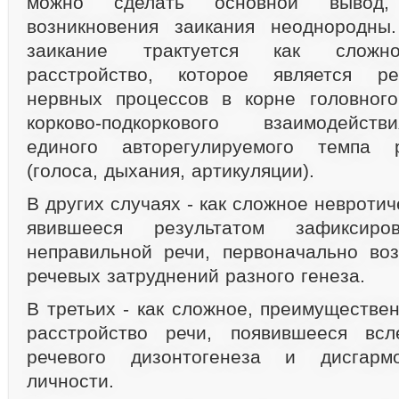
можно сделать основной вывод
возникновения заикания неоднородны
заикание трактуется как сложно
расстройство, которое является ре
нервных процессов в корне головного
корково-подкоркового взаимодейств
единого авторегулируемого темпа 
(голоса, дыхания, артикуляции).
В других случаях - как сложное невротич
явившееся результатом зафиксиро
неправильной речи, первоначально во
речевых затруднений разного генеза.
В третьих - как сложное, преимуществе
расстройство речи, появившееся вс
речевого дизонтогенеза и дисгармо
личности.