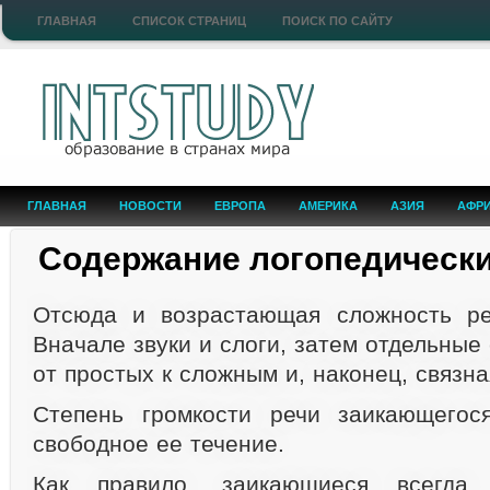
ГЛАВНАЯ
СПИСОК СТРАНИЦ
ПОИСК ПО САЙТУ
ГЛАВНАЯ
НОВОСТИ
ЕВРОПА
АМЕРИКА
АЗИЯ
АФР
Содержание логопедически
Отсюда и возрастающая сложность ре
Вначале звуки и слоги, затем отдельные
от простых к сложным и, наконец, связна
Степень громкости речи заикающегос
свободное ее течение.
Как правило, заикающиеся всегда 