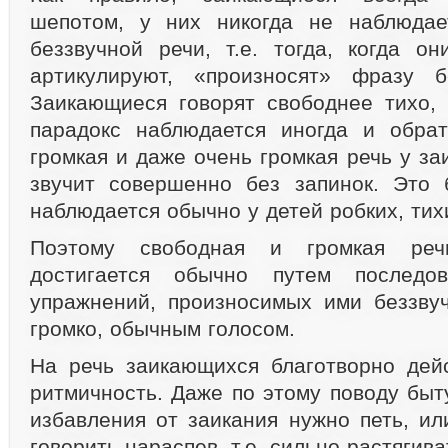
шепотом, у них никогда не наблюдае
беззвучной речи, т.е. тогда, когда он
артикулируют, «произносят» фразу б
Заикающиеся говорят свободнее тихо, 
парадокс наблюдается иногда и обрат
громкая и даже очень громкая речь у з
звучит совершенно без запинок. Это 
наблюдается обычно у детей робких, тих
Поэтому свободная и громкая реч
достигается обычно путем последов
упражнений, произносимых ими беззвуч
громко, обычным голосом.
На речь заикающихся благотворно дей
ритмичность. Даже по этому поводу быт
избавления от заикания нужно петь, ил
говорить нараспев, т.е. сильно растягива