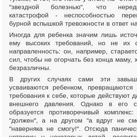
"звездной болезнью", что нередк
катастрофой - неспособностью пере
бурной вспышкой тревожности в ответ н
Иногда для ребенка значим лишь исто
ему высоких требований, но не их 
направленность: он, например, старает
сил, чтобы не огорчать без конца маму, 
безразличны.
В других случаях сами эти завыш
усваиваются ребенком, превращаются 
требования к себе, которые действуют 
внешнего давления. Однако в его с
образуется противоречивый комплекс
"должен", а на другом "а вдруг не см
"наверняка не смогу!". Отсюда паничес
четверку у некоторых детей, воспит