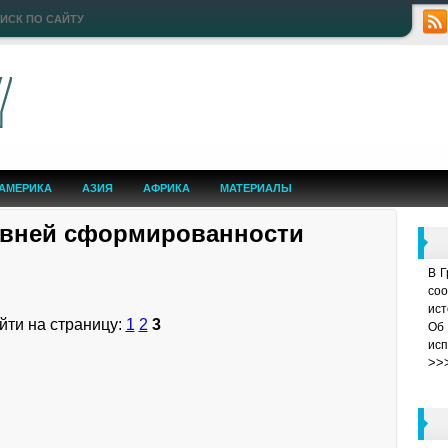
ИСК ПО САЙТУ
АМЕРИКА
АЗИЯ
АФРИКА
МАТЕРИАЛЫ
овней сформированности
В Г
соо
ист
йти на страницу:
1
2
3
Об 
исп
>>