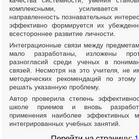
качества системности, умения станов
комплексными, усиливается ми
направленность познавательных интерес
эффективно формируется их убежденно
всестороннее развитие личности.
Интеграционные связи между предмета
мало разработаны, изложены прот
разногласий среди ученых в понима
связей. Несмотря на это учителя, не и
методических рекомендаций по этому 
решать указанную проблему.
Автор проверила степень эффективнос
школе приемов и вновь разрабо
применения наиболее эффективных м
интегрированных учебных занятий.
Перейти на страницу:
1