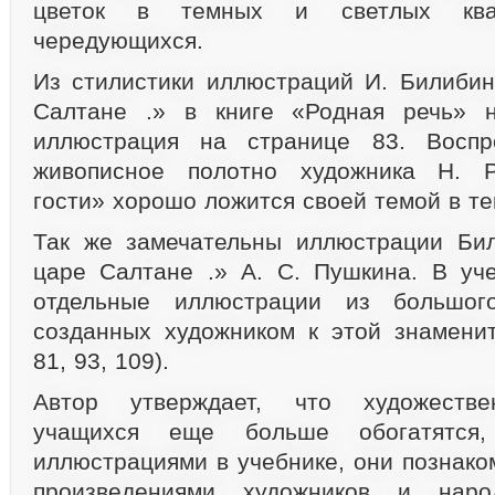
цветок в темных и светлых квад
чередующихся.
Из стилистики иллюстраций И. Билибин
Салтане .» в книге «Родная речь» н
иллюстрация на странице 83. Воспр
живописное полотно художника Н. Р
гости» хорошо ложится своей темой в тек
Так же замечательны иллюстрации Бил
царе Салтане .» А. С. Пушкина. В уч
отдельные иллюстрации из большого
созданных художником к этой знаменито
81, 93, 109).
Автор утверждает, что художестве
учащихся еще больше обогатятся
иллюстрациями в учебнике, они познако
произведениями художников и нар