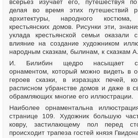
всерьез изучает его, путешествуя по
делая во время этих путешествий р
архитектуры, народного костюма,
крестьянских домов. Рисунки эти, знан
уклада крестьянской семьи оказали с
влияние на создание художником иллю
народным сказкам, былинам, к сказкам А
И. Билибин щедро насыщает св
орнаментом, который можно видеть в 
героев сказки, в изразцах печей, к
расписном убранстве домов и даже в с
обрамляющих многие его иллюстрации.
Наиболее орнаментальна иллюстраци
странице 109. Художник большую част
ковру, застилающему пол перед ст
происходит трапеза гостей князя Гвидо