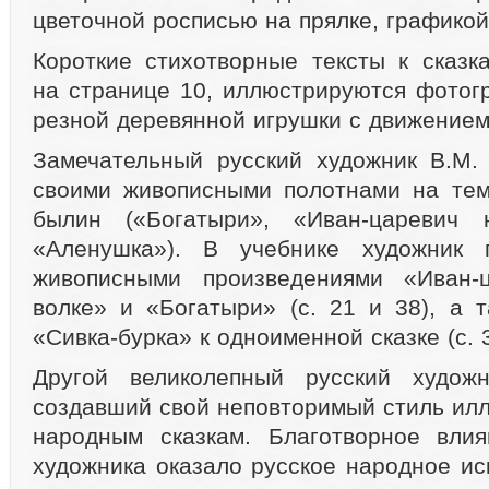
цветочной росписью на прялке, графикой
Короткие стихотворные тексты к сказк
на странице 10, иллюстрируются фотог
резной деревянной игрушки с движением
Замечательный русский художник В.М.
своими живописными полотнами на тем
былин («Богатыри», «Иван-царевич 
«Аленушка»). В учебнике художник 
живописными произведениями «Иван-
волке» и «Богатыри» (с. 21 и 38), а 
«Сивка-бурка» к одноименной сказке (с. 3
Другой великолепный русский худож
создавший свой неповторимый стиль илл
народным сказкам. Благотворное влия
художника оказало русское народное ис