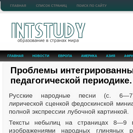
ГЛАВНАЯ
СПИСОК СТРАНИЦ
ПОИСК ПО САЙТУ
ГЛАВНАЯ
НОВОСТИ
ЕВРОПА
АМЕРИКА
АЗИЯ
АФР
Проблемы интегрированны
педагогической периодике.
Русские народные песни (с. 6—7)
лирической сценкой федоскинской мини
полной экспрессии лубочной картинкой.
Тексты небылиц на страницах 8—9 п
изображениями народных глиняных р