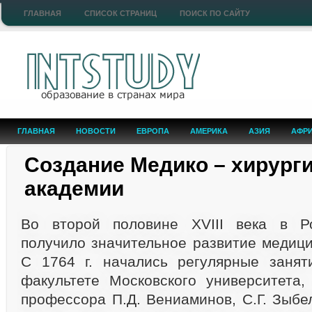
ГЛАВНАЯ
СПИСОК СТРАНИЦ
ПОИСК ПО САЙТУ
ГЛАВНАЯ
НОВОСТИ
ЕВРОПА
АМЕРИКА
АЗИЯ
АФР
Создание Медико – хирург
академии
Во второй половине XVIII века в Р
получило значительное развитие медици
С 1764 г. начались регулярные занят
факультете Московского университета,
профессора П.Д. Вениаминов, С.Г. Зыбе