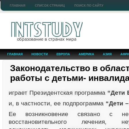
ГЛАВНАЯ
СПИСОК СТРАНИЦ
ПОИСК ПО САЙТУ
ГЛАВНАЯ
НОВОСТИ
ЕВРОПА
АМЕРИКА
АЗИЯ
АФР
Законодательство в облас
работы с детьми- инвалида
играет Президентская программа
“Дети 
и, в частности, ее подпрограмма
“Дети 
Ее возникновение связано с нер
восстановительного лечения, неуд